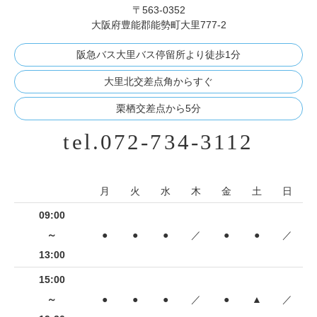
〒563-0352
大阪府豊能郡能勢町大里777-2
阪急バス大里バス停留所より徒歩1分
大里北交差点角からすぐ
栗栖交差点から5分
tel.072-734-3112
月
火
水
木
金
土
日
09:00
～
●
●
●
／
●
●
／
13:00
15:00
～
●
●
●
／
●
▲
／